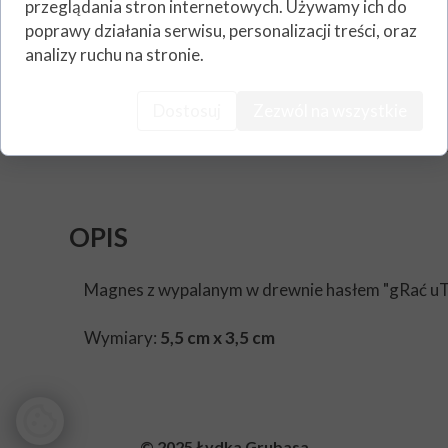
przeglądania stron internetowych. Używamy ich do
poprawy działania serwisu, personalizacji treści, oraz
analizy ruchu na stronie.
Dostosuj
Zezwól na wszystkie
OPIS
Magnes z wypalanym w drewnie hasłem "gRać u
Wymiary:
5,5 cm x 3,5 cm
© 2025 Łydka Grubasa